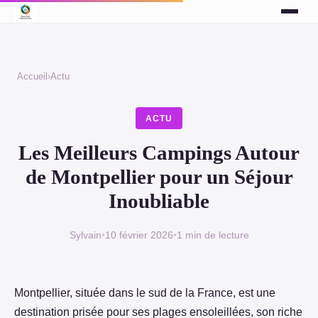
Accueil
›
Actu
ACTU
Les Meilleurs Campings Autour
de Montpellier pour un Séjour
Inoubliable
Sylvain
•
10 février 2026
•
1 min de lecture
Montpellier, située dans le sud de la France, est une
destination prisée pour ses plages ensoleillées, son riche