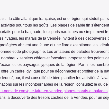
 sur la côte atlantique française, est une région qui séduit par s
activités pour tous les goûts. Les plages de sable fin s'étendent
 parfaits pour la baignade, les sports nautiques ou simplement le
des rivages, les marais de la Vendée invitent à des découvertes 
protégées abritent une faune et une flore exceptionnelles, idéal
onnée et de photographie. Les amateurs de balades trouveront
nombreux sentiers côtiers et forestiers, proposant des points d
l'océan et les paysages typiques de la région. Parmi les nombr
e offre un cadre idyllique pour se déconnecter et profiter de la n
 leur séjour, il est conseillé de bien planifier les activités à l'a
rmations sur les incontournables de la région, consultez le guide 
du-nomade.com/que-faire-en-vendee-plages-marais-et-balades
s la découverte des trésors cachés de la Vendée, pour un sé