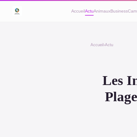
Accueil
Actu
Animaux
Business
Cam
Accueil
›
Actu
Les I
Plage