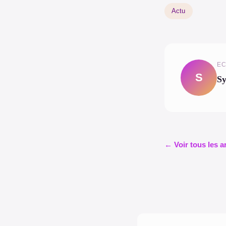
Actu
EC
S
Sy
← Voir tous les a