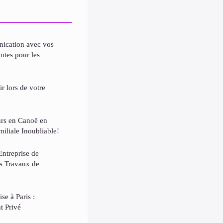
ication avec vos
antes pour les
r lors de votre
urs en Canoë en
iliale Inoubliable!
ntreprise de
es Travaux de
se à Paris :
t Privé