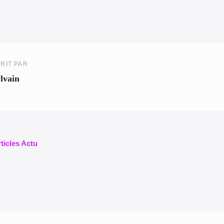
RIT PAR
lvain
rticles Actu