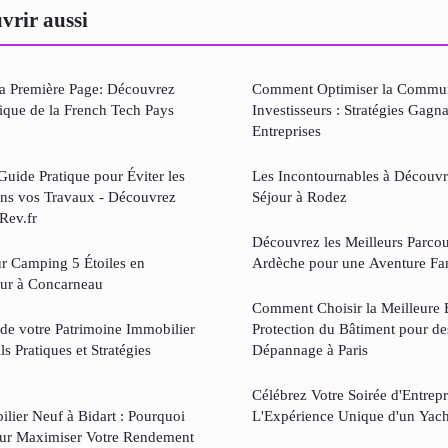
vrir aussi
a Première Page: Découvrez
Comment Optimiser la Commun
que de la French Tech Pays
Investisseurs : Stratégies Gagn
Entreprises
Guide Pratique pour Éviter les
Les Incontournables à Découvri
ans vos Travaux - Découvrez
Séjour à Rodez
Rev.fr
Découvrez les Meilleurs Parco
r Camping 5 Étoiles en
Ardèche pour une Aventure Fam
our à Concarneau
Comment Choisir la Meilleure E
 de votre Patrimoine Immobilier
Protection du Bâtiment pour d
ls Pratiques et Stratégies
Dépannage à Paris
Célébrez Votre Soirée d'Entrepri
ilier Neuf à Bidart : Pourquoi
L'Expérience Unique d'un Yach
ur Maximiser Votre Rendement