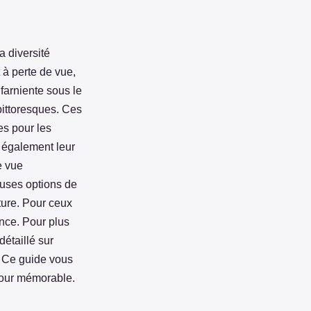
a diversité
 à perte de vue,
 farniente sous le
pittoresques. Ces
es pour les
 également leur
e vue
euses options de
ature. Pour ceux
vance. Pour plus
détaillé sur
. Ce guide vous
jour mémorable.