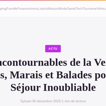
ping
Famille
Finance
Immo
Loisirs
Maison
Mode
Santé
Tech
Tourisme
Véhic
ACTU
ncontournables de la Ve
s, Marais et Balades p
Séjour Inoubliable
Sylvain
•
30 décembre 2025
•
1 min de lecture