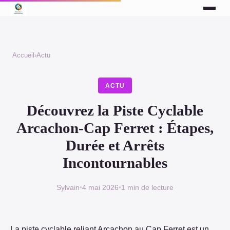
Accueil
›
Actu
ACTU
Découvrez la Piste Cyclable
Arcachon-Cap Ferret : Étapes,
Durée et Arrêts
Incontournables
Sylvain
•
4 mai 2026
•
1 min de lecture
La piste cyclable reliant Arcachon au Cap Ferret est un