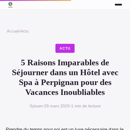
Accueil
›
Actu
ACTU
5 Raisons Imparables de
Séjourner dans un Hôtel avec
Spa à Perpignan pour des
Vacances Inoubliables
Sylvain
•
29 mars 2025
•
1 min de lecture
Prendre du temps pour soi est un luxe nécessaire dans le