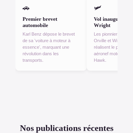
🚗
🛩
Premier brevet
Vol inaugural des
automobile
Wright
Karl Benz dépose le brevet
Les pionniers de l'av
de sa 'voiture à moteur à
Orville et Wilbur Wri
essence', marquant une
réalisent le premier 
révolution dans les
aéronef motorisé à K
transports.
Hawk.
Nos publications récentes